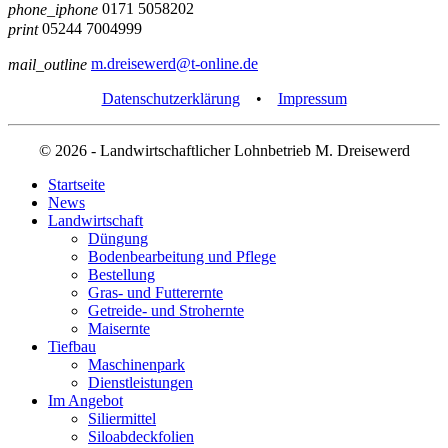
0171 5058202
phone_iphone
05244 7004999
print
m.dreisewerd@t-online.de
mail_outline
Datenschutzerklärung
•
Impressum
© 2026
- Landwirtschaftlicher Lohnbetrieb M. Dreisewerd
Startseite
News
Landwirtschaft
Düngung
Bodenbearbeitung und Pflege
Bestellung
Gras- und Futterernte
Getreide- und Strohernte
Maisernte
Tiefbau
Maschinenpark
Dienstleistungen
Im Angebot
Siliermittel
Siloabdeckfolien