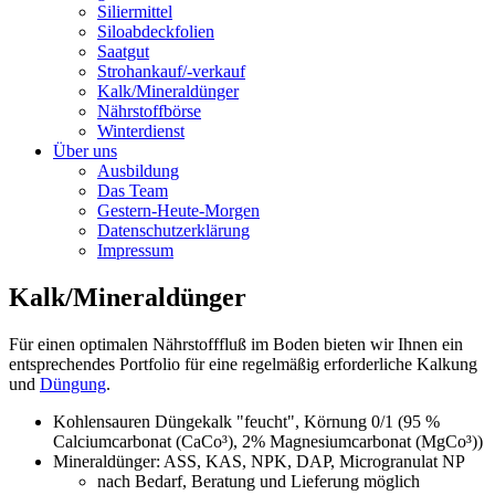
Siliermittel
Siloabdeckfolien
Saatgut
Strohankauf/-verkauf
Kalk/Mineraldünger
Nährstoffbörse
Winterdienst
Über uns
Ausbildung
Das Team
Gestern-Heute-Morgen
Datenschutzerklärung
Impressum
Kalk/Mineraldünger
Für einen optimalen Nährstofffluß im Boden bieten wir Ihnen ein
entsprechendes Portfolio für eine regelmäßig erforderliche Kalkung
und
Düngung
.
Kohlensauren Düngekalk "feucht", Körnung 0/1 (95 %
Calciumcarbonat (CaCo³), 2% Magnesiumcarbonat (MgCo³))
Mineraldünger: ASS, KAS, NPK, DAP, Microgranulat NP
nach Bedarf, Beratung und Lieferung möglich